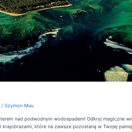
/
Szymon Muu
pterem nad podwodnym wodospadem! Odkryj magiczne widok
mi krajobrazami, które na zawsze pozostaną w Twojej pamię