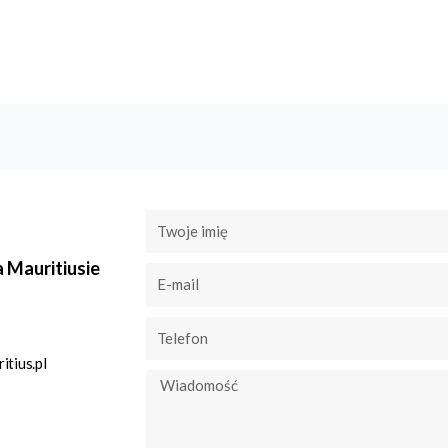
a Mauritiusie
tius.pl