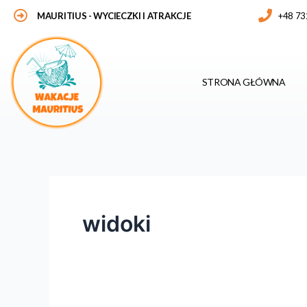
Skip
MAURITIUS
- WYCIECZKI I ATRAKCJE
+48 73
to
content
STRONA GŁÓWNA
widoki