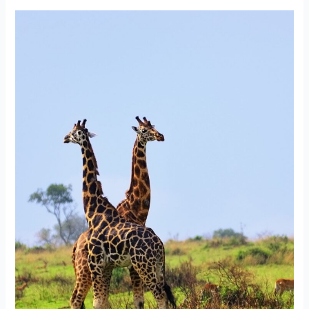
ŚNIADANIE
Z
ŻYRAFĄ