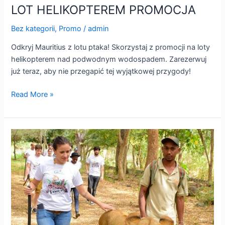
LOT HELIKOPTEREM PROMOCJA
LOT
HELIKOPTEREM
Bez kategorii
,
Promo
/
admin
PROMOCJA
Odkryj Mauritius z lotu ptaka! Skorzystaj z promocji na loty
helikopterem nad podwodnym wodospadem. Zarezerwuj
już teraz, aby nie przegapić tej wyjątkowej przygody!
Read More »
SPACER
Z
LWEM