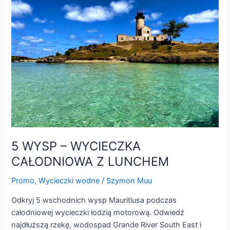
–
WYCIECZKA
CAŁODNIOWA
Z
LUNCHEM
5 WYSP – WYCIECZKA
CAŁODNIOWA Z LUNCHEM
Promo
,
Wycieczki wodne
/
Szymon Muu
Odkryj 5 wschodnich wysp Mauritiusa podczas
całodniowej wycieczki łodzią motorową. Odwiedź
najdłuższą rzekę, wodospad Grande River South East i