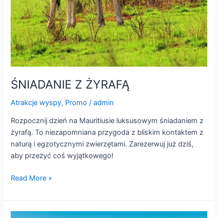
ŚNIADANIE Z ŻYRAFĄ
Atrakcje wyspy
,
Promo
/
admin
Rozpocznij dzień na Mauritiusie luksusowym śniadaniem z
żyrafą. To niezapomniana przygoda z bliskim kontaktem z
naturą i egzotycznymi zwierzętami. Zarezerwuj już dziś,
aby przeżyć coś wyjątkowego!
Read More »
PÓŁNOCNE