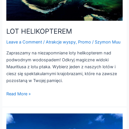
LOT HELIKOPTEREM
Leave a Comment
/
Atrakcje wyspy
,
Promo
/
Szymon Muu
Zapraszamy na niezapomniane loty helikopterem nad
podwodnym wodospadem! Odkryj magiczne widoki
Mauritiusa z lotu ptaka. Wybierz jeden z naszych lotów i
ciesz się spektakularnymi krajobrazami, które na zawsze
pozostaną w Twojej pamięci.
Read More »
5
WYSP