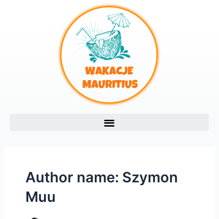
Skip
Post
to
pagination
content
Author name: Szymon
Muu