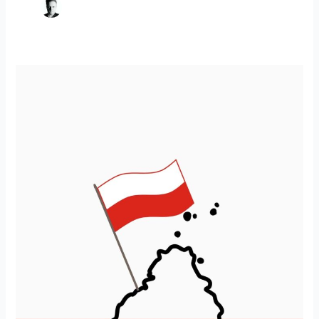
WYCIECZKI
OBJAZDOWE
Z
POLSKIM
PRZEWODNIKIEM