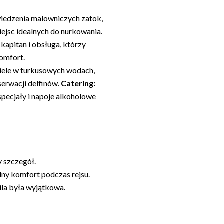
edzenia malowniczych zatok,
jsc idealnych do nurkowania.
apitan i obsługa, którzy
omfort.
piele w turkusowych wodach,
serwacji delfinów.
Catering:
specjały i napoje alkoholowe
 szczegół.
ny komfort podczas rejsu.
ila była wyjątkowa.