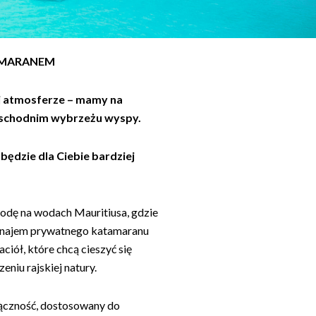
AMARANEM
ej atmosferze – mamy na
schodnim wybrzeżu wyspy.
będzie dla Ciebie bardziej
dę na wodach Mauritiusa, gdzie
Wynajem prywatnego katamaranu
aciół, które chcą cieszyć się
niu rajskiej natury.
ączność, dostosowany do