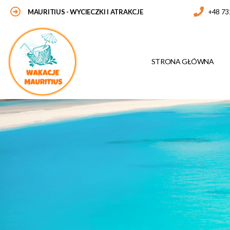
Skip
MAURITIUS
- WYCIECZKI I ATRAKCJE
+48 73
to
content
STRONA GŁÓWNA