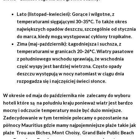
Lato (listopad–kwiecień): Gorące i wilgotne, z
temperaturami sięgającymi 30–35°C. To także okres
największych opadów deszczu, szczególnie od stycznia
do marca, kiedy mogą występować cyklony tropikalne.
Zima (maj–październik): Łagodniejsza i suchsza, z
temperaturami w granicach 20–26°C. Wiatry pasatowe
z południowego wschodu sprawiają, że wschodnia
część wyspy jest bardziej wietrzna. Często opady
deszczu występują w nocy natomiast w ciągu dnia
rozpogadza się i najczęściej świeci słonce.
W okresie od maja do października nie zalecamy do wyboru
hoteli które są na południu kraju ponieważ wiatr jest bardzo
mocny i odczucie temperatury może być dużo mniejsze.
Zadecydowanie w tym terminie polecamy o pozostanie na
północy Mauritius gdzie mamy najpojemniejsze plaże takie jak
plaże Trou aux Biches, Mont Choisy, Grand Baie Public Beach