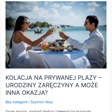
KOLACJA
NA
PRYWANEJ
PLAZY
–
URODZINY
ZARĘCZYNY
A
MOŻE
INNA
OKAZJA?
KOLACJA NA PRYWANEJ PLAZY –
URODZINY ZARĘCZYNY A MOŻE
INNA OKAZJA?
Bez kategorii
/
Szymon Muu
Szum morza, zachód słońca i tajemnicza przyroda