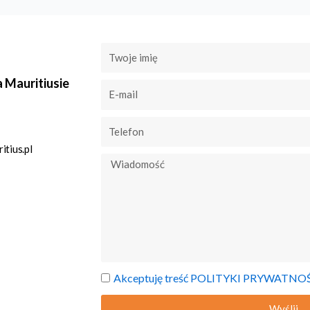
a Mauritiusie
tius.pl
Akceptuję treść POLITYKI PRYWATNO
Wyślij