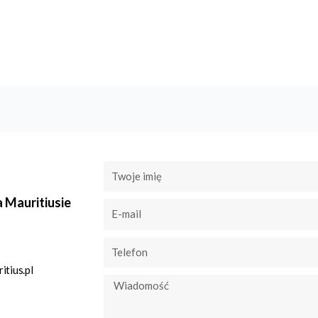
a Mauritiusie
tius.pl