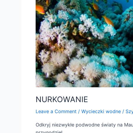
NURKOWANIE
Leave a Comment
/
Wycieczki wodne
/
Sz
Odkryj niezwykłe podwodne światy na Mauri
przygodzie!