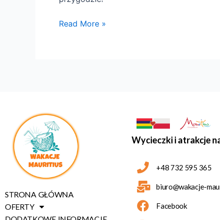
Read More »
Wycieczki i atrakcje n
+48 732 595 365
biuro@wakacje-mauri
STRONA GŁÓWNA
Facebook
OFERTY
DODATKOWE INFORMACJE