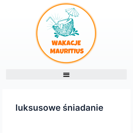
Skip
to
content
luksusowe śniadanie