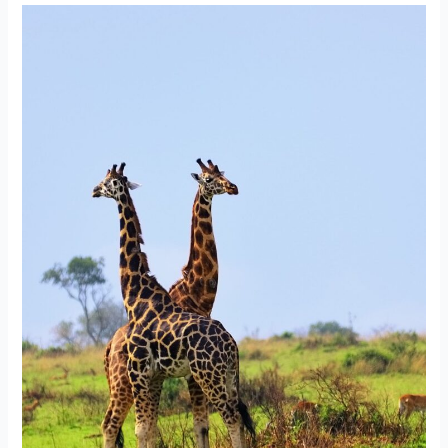
ŚNIADANIE
Z
ŻYRAFĄ