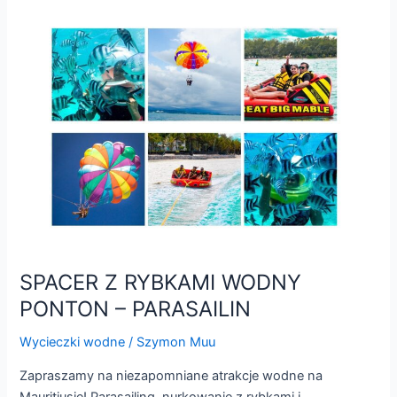
SPACER
Z
RYBKAMI
WODNY
PONTON
–
PARASAILIN
SPACER Z RYBKAMI WODNY
PONTON – PARASAILIN
Wycieczki wodne
/
Szymon Muu
Zapraszamy na niezapomniane atrakcje wodne na
Mauritiusie! Parasailing, nurkowanie z rybkami i