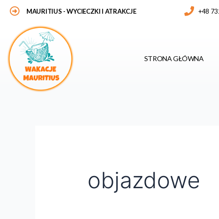
Skip
Search
MAURITIUS
- WYCIECZKI I ATRAKCJE
+48 73
to
for:
content
STRONA GŁÓWNA
objazdowe